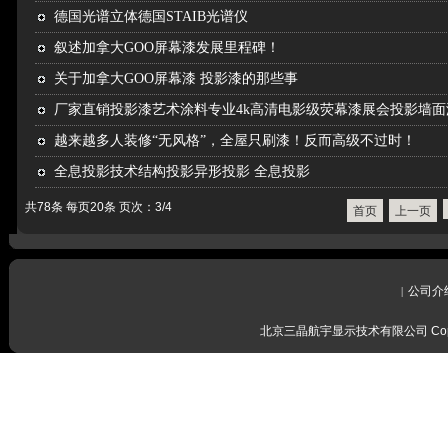
德国光谱立体德国STAIB光谱仪
叙述加拿大GOO屏幕漆发展里程碑！
关于加拿大GOO屏幕漆 投影漆的那些事
厂家直销投影漆艺术涂料专业4k高清电影级荧幕漆展会投影墙面
越来越多人装修“无风格”，全屋只刷漆！反而高级不过时！
全息投影技术结构投影异形投影 全息投影
共78条 每页20条 页次：3/4
首页
上一页
公司介
|
北京三晶航宇显示技术有限公司 Copyrig
感谢留言
我们会尽