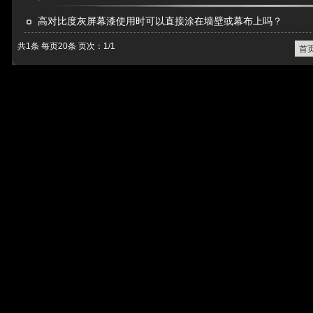
高对比度灰屏幕漆使用时可以直接涂在墙壁或幕布上吗？
共1条 每页20条 页次：1/1
首